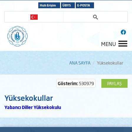
Hızlı Erişim
ÜBYS
E-POSTA
MENU
ANA SAYFA
Yüksekokullar
Gösterim:
530979
PAYLAŞ
Yüksekokullar
Yabancı Diller Yüksekokulu