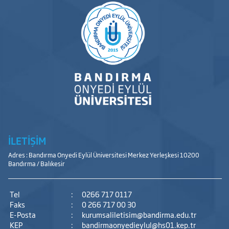
İLETİŞİM
Adres : Bandırma Onyedi Eylül Üniversitesi Merkez Yerleşkesi 10200
Bandırma / Balıkesir
Tel
:
0266 717 0117
Faks
:
0 266 717 00 30
E-Posta
:
kurumsaliletisim@bandirma.edu.tr
KEP
:
bandirmaonyedieylul@hs01.kep.tr